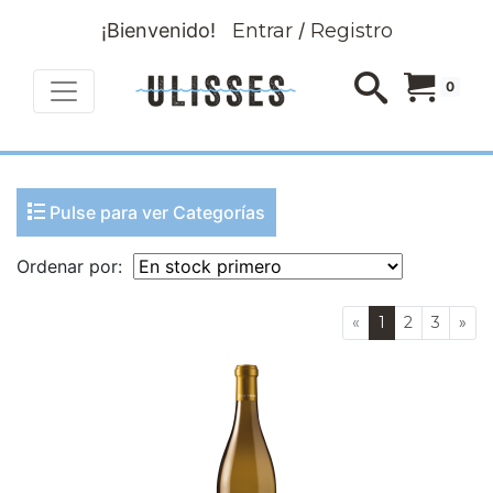
¡Bienvenido!
Entrar
/
Registro
0
Pulse para ver Categorías
Ordenar por:
«
1
2
3
»