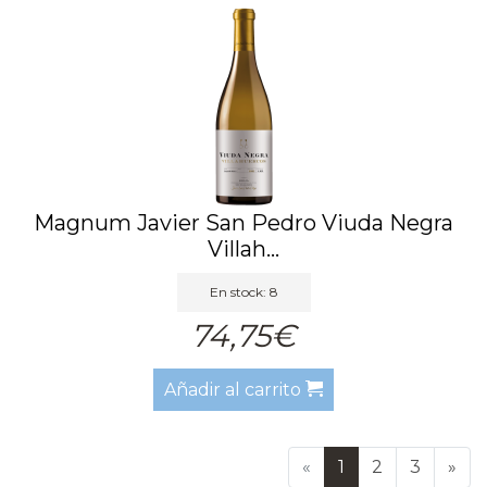
Magnum Javier San Pedro Viuda Negra
Villah...
En stock: 8
74,75€
Añadir al carrito
«
1
2
3
»