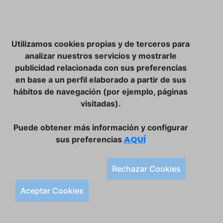
NOSOTROS
Utilizamos cookies propias y de terceros para
CLUB VINATER
analizar nuestros servicios y mostrarle
publicidad relacionada con sus preferencias
CONTACTO
en base a un perfil elaborado a partir de sus
TIENDA ONLINE:
hábitos de navegación (por ejemplo, páginas
visitadas).
DÓNDE ESTAMOS
ULISSES BAR, S.L.
Puede obtener más información y configurar
Plaça de la Llibertat, 22, 07760 Ciutadella
sus preferencias
AQUÍ
Tlf. 971 93 78 75
SÍGUENOS:
Rechazar Cookies
Condiciones Generales de Compra
Aceptar Cookies
Política de Privacidad y Aviso Legal
Política de Cookies