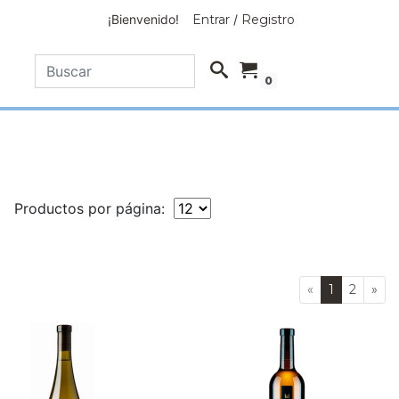
¡Bienvenido!
Entrar
/
Registro
0
Productos por página:
«
1
2
»