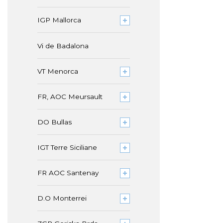
IGP Mallorca
Vi de Badalona
VT Menorca
FR, AOC Meursault
DO Bullas
IGT Terre Siciliane
FR AOC Santenay
D.O Monterrei