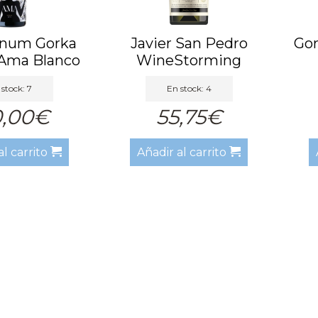
num Gorka
Javier San Pedro
Gor
 Ama Blanco
WineStorming
15 BA
Munduaren Am...
stock: 7
En stock: 4
0,00€
55,75€
al carrito
Añadir al carrito