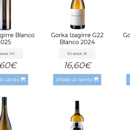
girre Blanco
Gorka Izagirre G22
Go
2025
Blanco 2024
stock: 90
En stock: 61
,60€
16,60€
al carrito
Añadir al carrito