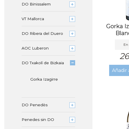
DO Binissalem
VT Mallorca
Gorka Iz
Blan
DO Ribera del Duero
En 
AOC Luberon
26
DO Txakolí de Bizkaia
Añadir 
Gorka Izagirre
DO Penedès
Penedes sin DO