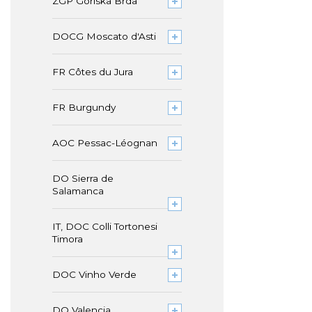
ZGP Goriska Brda
DOCG Moscato d'Asti
FR Côtes du Jura
FR Burgundy
AOC Pessac-Léognan
DO Sierra de
Salamanca
IT, DOC Colli Tortonesi
Timora
DOC Vinho Verde
DO Valencia