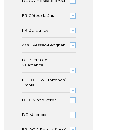
DOCG Moscato d'Asti
FR Côtes du Jura
FR Burgundy
AOC Pessac-Léognan
DO Sierra de
Salamanca
IT, DOC Colli Tortonesi
Timora
DOC Vinho Verde
DO Valencia
FR, AOC Pouilly-Fuissé