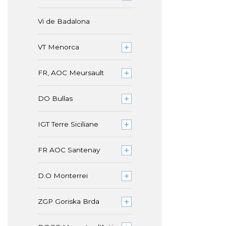
Vi de Badalona
VT Menorca
FR, AOC Meursault
DO Bullas
IGT Terre Siciliane
FR AOC Santenay
D.O Monterrei
ZGP Goriska Brda