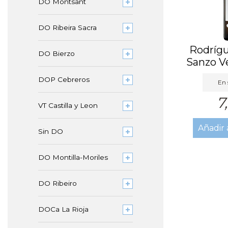
DO Montsant
DO Ribeira Sacra
Rodrígu
DO Bierzo
Sanzo V
DOP Cebreros
En 
7
VT Castilla y Leon
Añadir 
Sin DO
DO Montilla-Moriles
DO Ribeiro
DOCa La Rioja