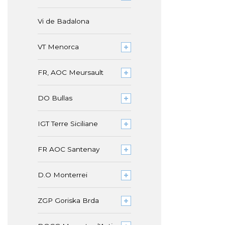
Vi de Badalona
VT Menorca
FR, AOC Meursault
DO Bullas
IGT Terre Siciliane
FR AOC Santenay
D.O Monterrei
ZGP Goriska Brda