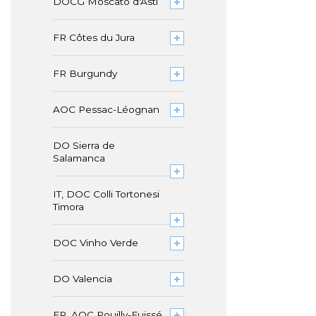
DOCG Moscato d'Asti
FR Côtes du Jura
FR Burgundy
AOC Pessac-Léognan
DO Sierra de
Salamanca
IT, DOC Colli Tortonesi
Timora
DOC Vinho Verde
DO Valencia
FR, AOC Pouilly-Fuissé