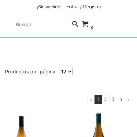
¡Bienvenido!
Entrar
/
Registro
0
Productos por página:
«
1
2
3
4
»