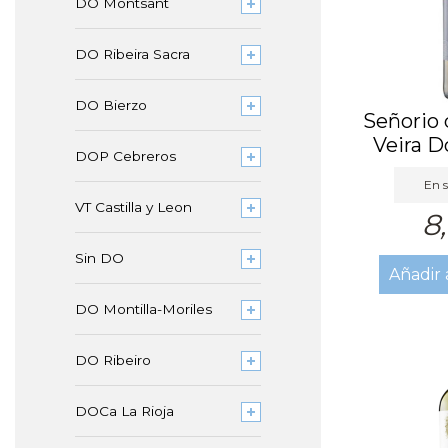
DO Montsant
DO Ribeira Sacra
DO Bierzo
Señorio 
Veira D
DOP Cebreros
En s
VT Castilla y Leon
8
Sin DO
Añadir 
DO Montilla-Moriles
DO Ribeiro
DOCa La Rioja