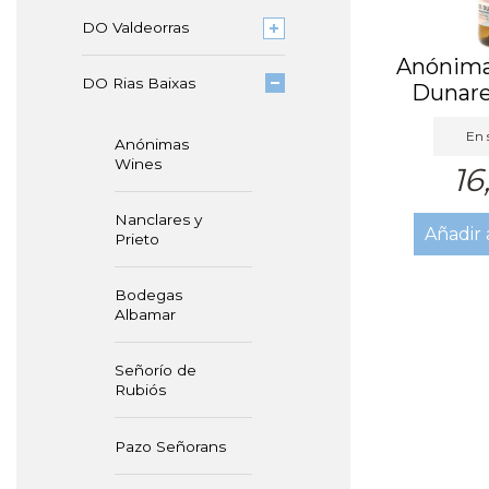
DO Valdeorras
Anónima
DO Rias Baixas
Dunare
Bla
En 
Anónimas
Wines
16
Nanclares y
Añadir 
Prieto
Bodegas
Albamar
Señorío de
Rubiós
Pazo Señorans