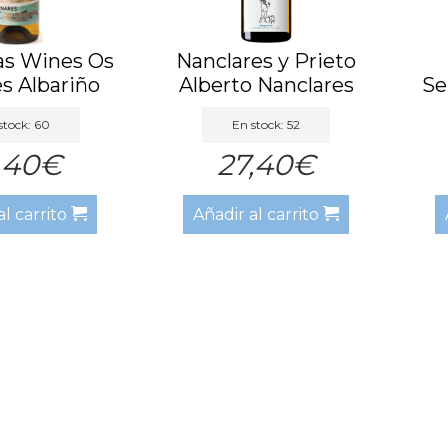
s Wines Os
Nanclares y Prieto
s Albariño
Alberto Nanclares
Se
nco ...
2023
stock: 60
En stock: 52
,40€
27,40€
al carrito
Añadir al carrito