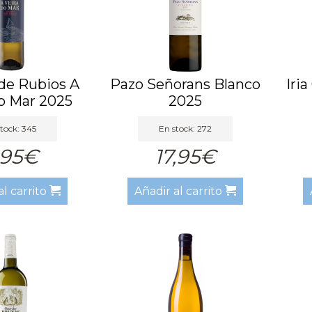
de Rubios A
Pazo Señorans Blanco
Iri
o Mar 2025
2025
tock: 345
En stock: 272
,95€
17,95€
al carrito
Añadir al carrito