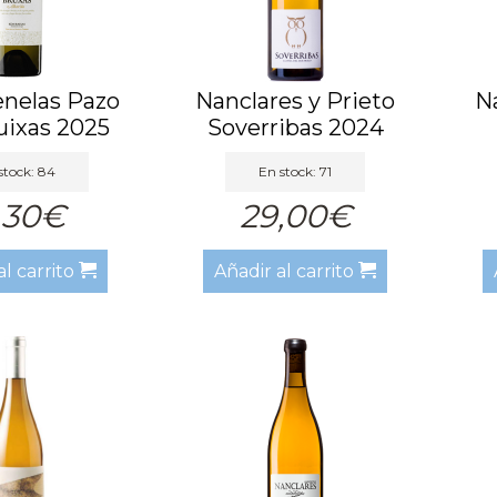
enelas Pazo
Nanclares y Prieto
Na
uixas 2025
Soverribas 2024
stock: 84
En stock: 71
,30€
29,00€
al carrito
Añadir al carrito