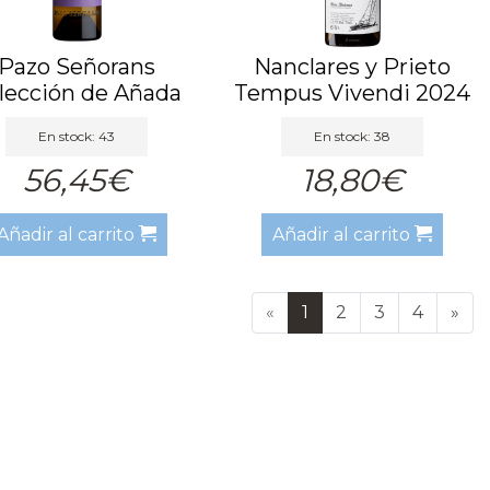
Pazo Señorans
Nanclares y Prieto
lección de Añada
Tempus Vivendi 2024
2015
En stock: 43
En stock: 38
56,45€
18,80€
Añadir al carrito
Añadir al carrito
«
1
2
3
4
»