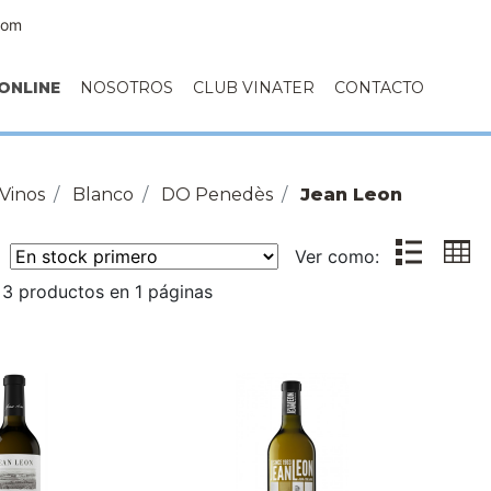
com
ONLINE
NOSOTROS
CLUB VINATER
CONTACTO
Vinos
Blanco
DO Penedès
Jean Leon
r:
Ver como:
3 productos en 1 páginas