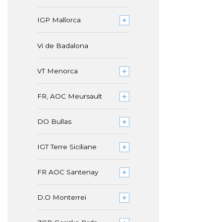
IGP Mallorca
Vi de Badalona
VT Menorca
FR, AOC Meursault
DO Bullas
IGT Terre Siciliane
FR AOC Santenay
D.O Monterrei