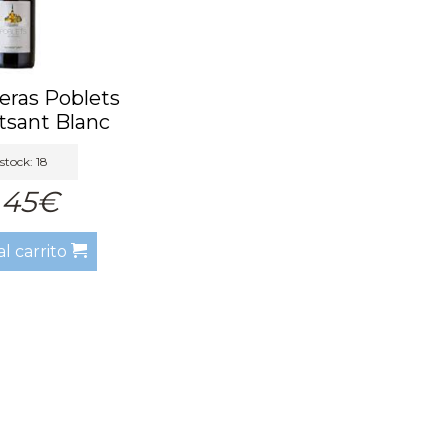
eras Poblets
tsant Blanc
2021
stock: 18
,45€
al carrito