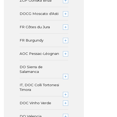
ZGP Goriska Brda
DOCG Moscato d'Asti
FR Côtes du Jura
FR Burgundy
AOC Pessac-Léognan
DO Sierra de
Salamanca
IT, DOC Colli Tortonesi
Timora
DOC Vinho Verde
DO Valencia