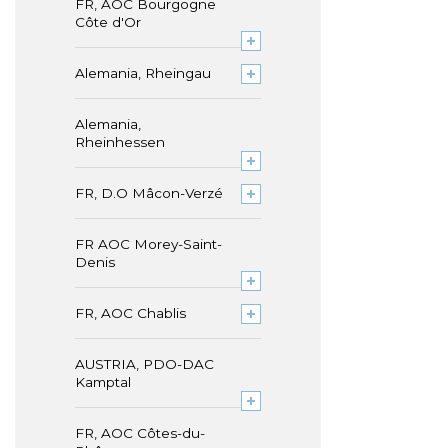
FR, AOC Bourgogne
Côte d'Or
Alemania, Rheingau
Alemania,
Rheinhessen
FR, D.O Mâcon-Verzé
FR AOC Morey-Saint-
Denis
FR, AOC Chablis
AUSTRIA, PDO-DAC
Kamptal
FR, AOC Côtes-du-