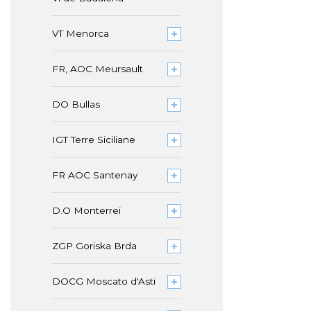
VT Menorca
FR, AOC Meursault
DO Bullas
IGT Terre Siciliane
FR AOC Santenay
D.O Monterrei
ZGP Goriska Brda
DOCG Moscato d'Asti