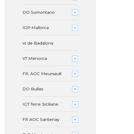
DO Somontano
IGP Mallorca
Vi de Badalona
VT Menorca
FR, AOC Meursault
DO Bullas
IGT Terre Siciliane
FR AOC Santenay