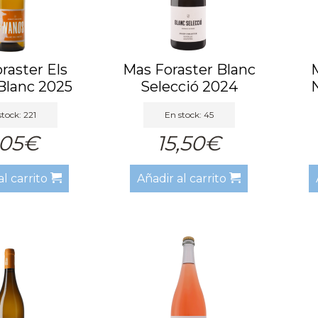
raster Els
Mas Foraster Blanc
M
Blanc 2025
Selecció 2024
tock: 221
En stock: 45
,05€
15,50€
al carrito
Añadir al carrito