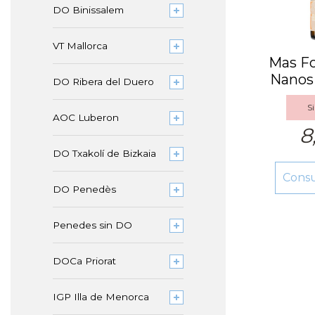
DO Binissalem
VT Mallorca
Mas Fo
Nanos 
DO Ribera del Duero
Cost
Si
AOC Luberon
8
DO Txakolí de Bizkaia
Cons
DO Penedès
Penedes sin DO
DOCa Priorat
IGP Illa de Menorca