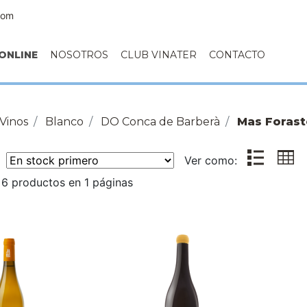
com
ONLINE
NOSOTROS
CLUB VINATER
CONTACTO
Vinos
Blanco
DO Conca de Barberà
Mas Forast
r:
Ver como:
6 productos en 1 páginas