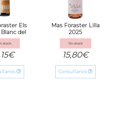
raster Els
Mas Foraster Lilla
Blanc del
2025
er 2024
n stock
Sin stock
,15€
15,80€
ultanos
Consultanos