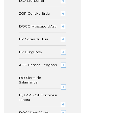
D.O Monterrei
ZGP Goriska Brda
DOCG Moscato d'Asti
FR Côtes du Jura
FR Burgundy
AOC Pessac-Léognan
DO Sierra de
Salamanca
IT, DOC Colli Tortonesi
Timora
DOC Vinho Verde