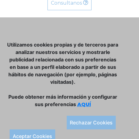
Consultanos
NOSOTROS
Utilizamos cookies propias y de terceros para
CLUB VINATER
analizar nuestros servicios y mostrarle
publicidad relacionada con sus preferencias
CONTACTO
en base a un perfil elaborado a partir de sus
TIENDA ONLINE:
hábitos de navegación (por ejemplo, páginas
visitadas).
DÓNDE ESTAMOS
ULISSES BAR, S.L.
Puede obtener más información y configurar
Plaça de la Llibertat, 22, 07760 Ciutadella
sus preferencias
AQUÍ
Tlf. 971 93 78 75
SÍGUENOS:
Rechazar Cookies
Condiciones Generales de Compra
Aceptar Cookies