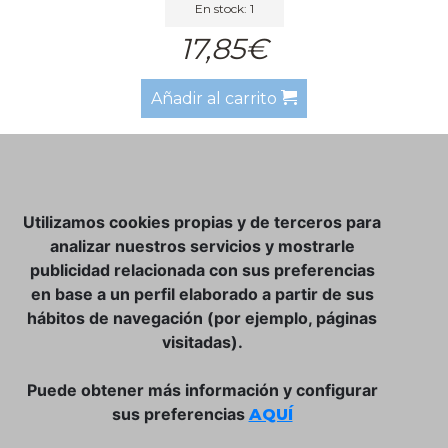
En stock: 1
17,85€
Añadir al carrito
NOSOTROS
Utilizamos cookies propias y de terceros para
CLUB VINATER
analizar nuestros servicios y mostrarle
publicidad relacionada con sus preferencias
CONTACTO
en base a un perfil elaborado a partir de sus
TIENDA ONLINE:
hábitos de navegación (por ejemplo, páginas
visitadas).
DÓNDE ESTAMOS
ULISSES BAR, S.L.
Puede obtener más información y configurar
Plaça de la Llibertat, 22, 07760 Ciutadella
sus preferencias
AQUÍ
Tlf. 971 93 78 75
SÍGUENOS: