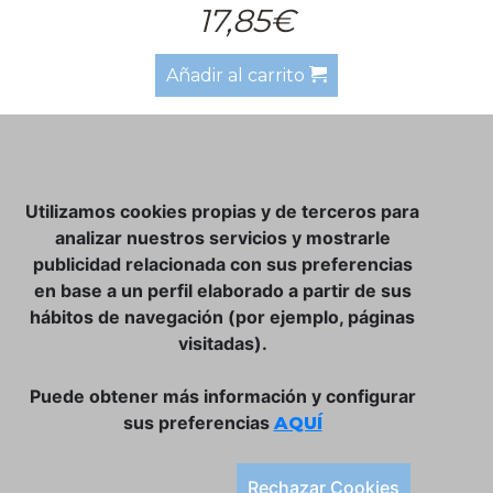
17,85€
Añadir al carrito
NOSOTROS
Utilizamos cookies propias y de terceros para
CLUB VINATER
analizar nuestros servicios y mostrarle
publicidad relacionada con sus preferencias
CONTACTO
en base a un perfil elaborado a partir de sus
TIENDA ONLINE:
hábitos de navegación (por ejemplo, páginas
visitadas).
DÓNDE ESTAMOS
ULISSES BAR, S.L.
Puede obtener más información y configurar
Plaça de la Llibertat, 22, 07760 Ciutadella
sus preferencias
AQUÍ
Tlf. 971 93 78 75
SÍGUENOS:
Rechazar Cookies