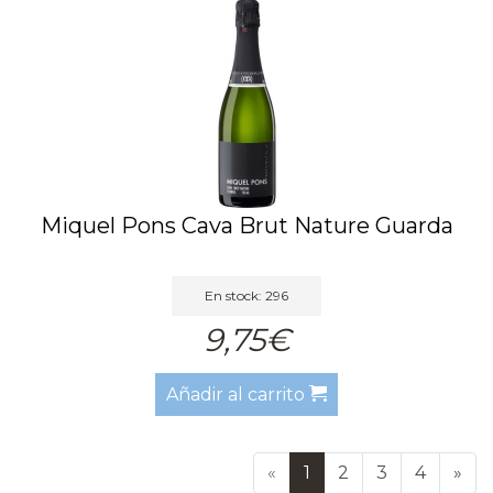
Miquel Pons Cava Brut Nature Guarda
En stock: 296
9,75€
Añadir al carrito
«
1
2
3
4
»