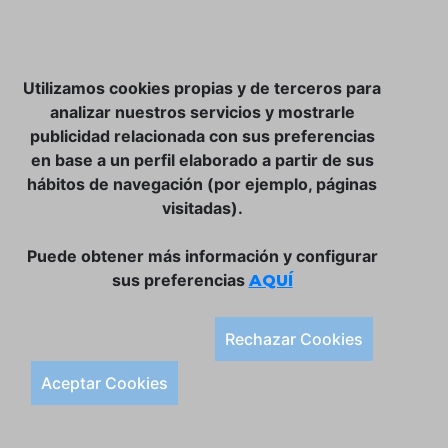
NOSOTROS
Utilizamos cookies propias y de terceros para
CLUB VINATER
analizar nuestros servicios y mostrarle
publicidad relacionada con sus preferencias
CONTACTO
en base a un perfil elaborado a partir de sus
TIENDA ONLINE:
hábitos de navegación (por ejemplo, páginas
visitadas).
DÓNDE ESTAMOS
ULISSES BAR, S.L.
Puede obtener más información y configurar
Plaça de la Llibertat, 22, 07760 Ciutadella
sus preferencias
AQUÍ
Tlf. 971 93 78 75
SÍGUENOS:
Rechazar Cookies
Condiciones Generales de Compra
Aceptar Cookies
Política de Privacidad y Aviso Legal
Política de Cookies