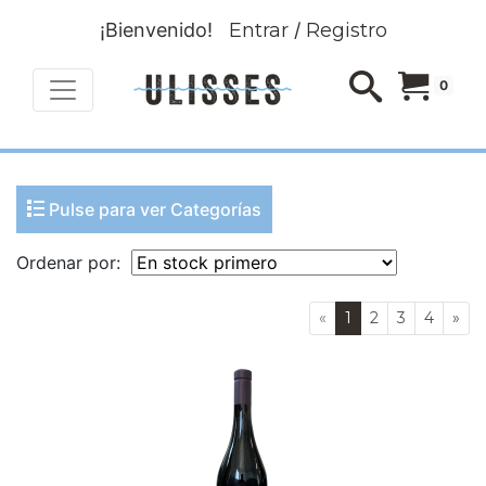
¡Bienvenido!
Entrar
/
Registro
0
Pulse para ver Categorías
Ordenar por:
«
1
2
3
4
»