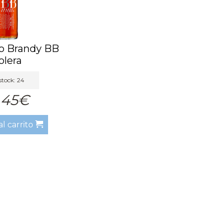
lo Brandy BB
olera
stock: 24
,45€
al carrito