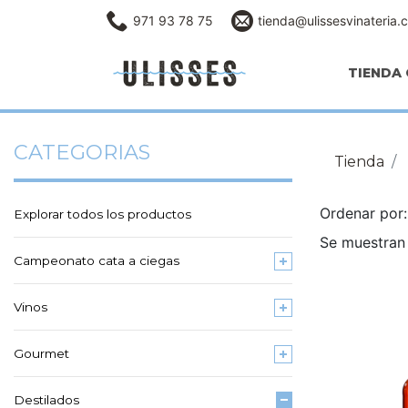
971 93 78 75
tienda@ulissesvinateria.
TIENDA 
CATEGORIAS
Tienda
Ordenar po
Explorar todos los productos
Se muestran 
Campeonato cata a ciegas
Vinos
Gourmet
Destilados