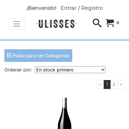
¡Bienvenido!
Entrar
/
Registro
0
Pulse para ver Categorías
Ordenar por:
«
1
2
»