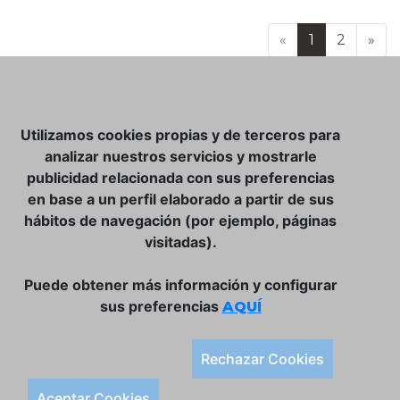
«
1
2
»
NOSOTROS
Utilizamos cookies propias y de terceros para
CLUB VINATER
analizar nuestros servicios y mostrarle
publicidad relacionada con sus preferencias
CONTACTO
en base a un perfil elaborado a partir de sus
TIENDA ONLINE:
hábitos de navegación (por ejemplo, páginas
visitadas).
DÓNDE ESTAMOS
ULISSES BAR, S.L.
Puede obtener más información y configurar
Plaça de la Llibertat, 22, 07760 Ciutadella
sus preferencias
AQUÍ
Tlf. 971 93 78 75
SÍGUENOS:
Rechazar Cookies
Condiciones Generales de Compra
Aceptar Cookies