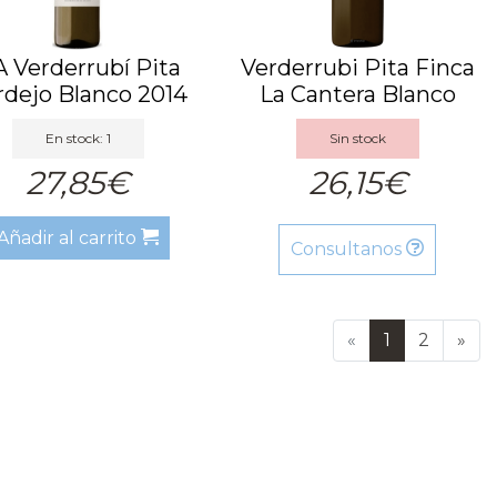
 Verderrubí Pita
Verderrubi Pita Finca
rdejo Blanco 2014
La Cantera Blanco
BA
2021
En stock: 1
Sin stock
27,85€
26,15€
Añadir al carrito
Consultanos
«
1
2
»