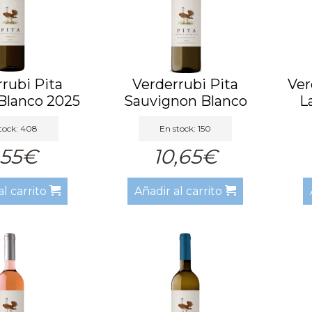
rubi Pita
Verderrubi Pita
Ver
Blanco 2025
Sauvignon Blanco
L
2025
tock: 408
En stock: 150
,55€
10,65€
al carrito
Añadir al carrito