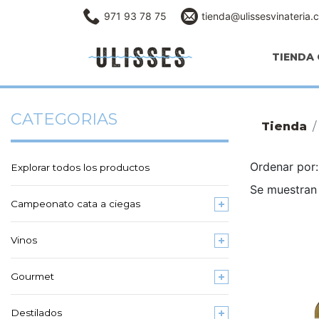
971 93 78 75
tienda@ulissesvinateria.
TIENDA 
CATEGORIAS
Tienda
Ordenar po
Explorar todos los productos
Se muestran
Campeonato cata a ciegas
Vinos
Gourmet
Destilados