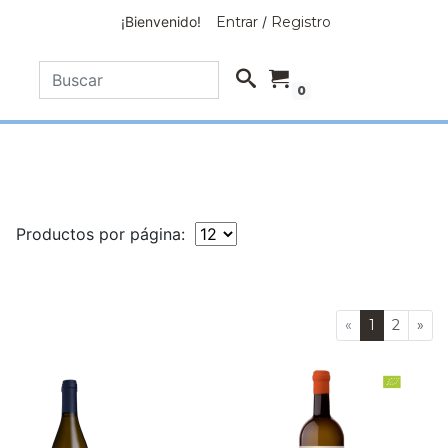
¡Bienvenido!
Entrar
/
Registro
0
Productos por página:
«
1
2
»