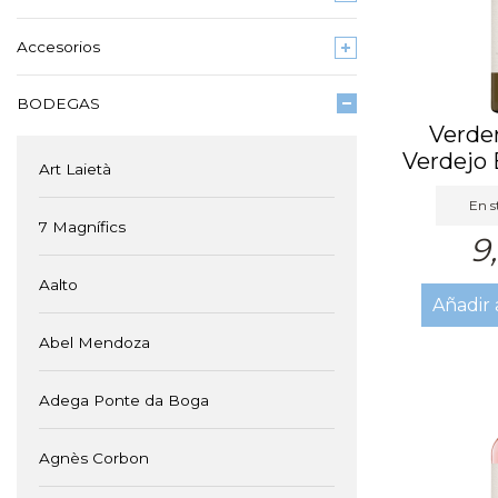
Accesorios
BODEGAS
Verder
Verdejo 
Art Laietà
En s
7 Magnífics
9
Aalto
Añadir 
Abel Mendoza
Adega Ponte da Boga
Agnès Corbon