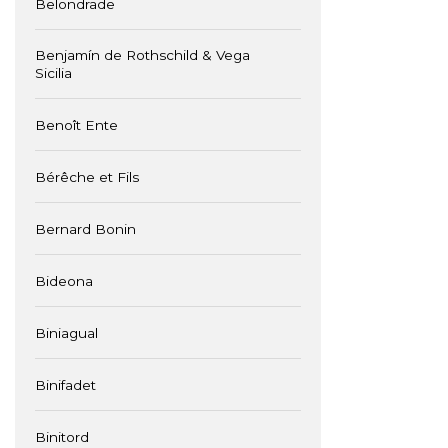
Belondrade
Benjamín de Rothschild & Vega
Sicilia
Benoît Ente
Bérêche et Fils
Bernard Bonin
Bideona
Biniagual
Binifadet
Binitord