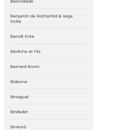
Belondrade
Benjamín de Rothschild & Vega
Sicilia
Benoît Ente
Bérêche et Fils
Bernard Bonin
Bideona
Biniagual
Binifadet
Binitord