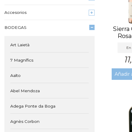
Accesorios
BODEGAS
Sierra
Rosa
Art Laietà
En 
11
7 Magnífics
Añadir 
Aalto
Abel Mendoza
Adega Ponte da Boga
Agnès Corbon