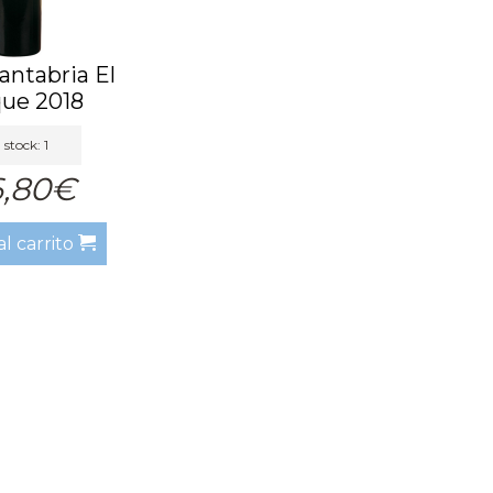
antabria El
ue 2018
 stock: 1
6,80€
al carrito