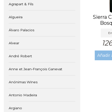
Agrapart & Fils
Sierra C
Algueira
Bosq
Álvaro Palacios
En
12
Alvear
Añadir 
André Robert
Anne et Jean-François Ganevat
Anónimas Wines
Antonio Madeira
Argiano