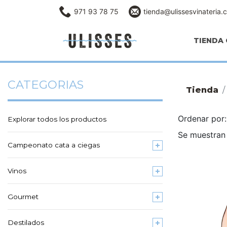
971 93 78 75
tienda@ulissesvinateria.
TIENDA 
CATEGORIAS
Tienda
Ordenar po
Explorar todos los productos
Se muestran 
Campeonato cata a ciegas
Vinos
Gourmet
Destilados