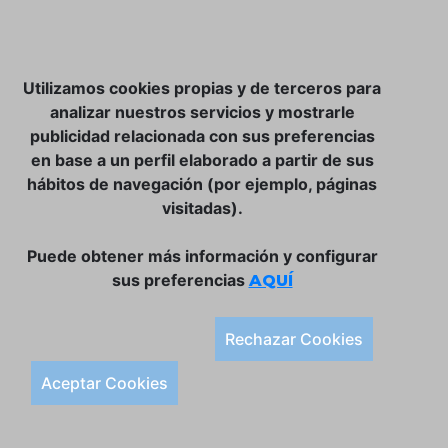
NOSOTROS
Utilizamos cookies propias y de terceros para
CLUB VINATER
analizar nuestros servicios y mostrarle
publicidad relacionada con sus preferencias
CONTACTO
en base a un perfil elaborado a partir de sus
TIENDA ONLINE:
hábitos de navegación (por ejemplo, páginas
visitadas).
DÓNDE ESTAMOS
ULISSES BAR, S.L.
Puede obtener más información y configurar
Plaça de la Llibertat, 22, 07760 Ciutadella
sus preferencias
AQUÍ
Tlf. 971 93 78 75
SÍGUENOS:
Rechazar Cookies
Condiciones Generales de Compra
Aceptar Cookies
Política de Privacidad y Aviso Legal
Política de Cookies