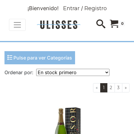
¡Bienvenido!
Entrar
/
Registro
0
Pulse para ver Categorías
Ordenar por:
«
1
2
3
»