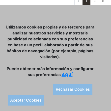
«
1
2
»
NOSOTROS
Utilizamos cookies propias y de terceros para
CLUB VINATER
analizar nuestros servicios y mostrarle
publicidad relacionada con sus preferencias
CONTACTO
en base a un perfil elaborado a partir de sus
TIENDA ONLINE:
hábitos de navegación (por ejemplo, páginas
visitadas).
DÓNDE ESTAMOS
ULISSES BAR, S.L.
Puede obtener más información y configurar
Plaça de la Llibertat, 22, 07760 Ciutadella
sus preferencias
AQUÍ
Tlf. 971 93 78 75
SÍGUENOS:
Rechazar Cookies
Condiciones Generales de Compra
Aceptar Cookies
Política de Privacidad y Aviso Legal