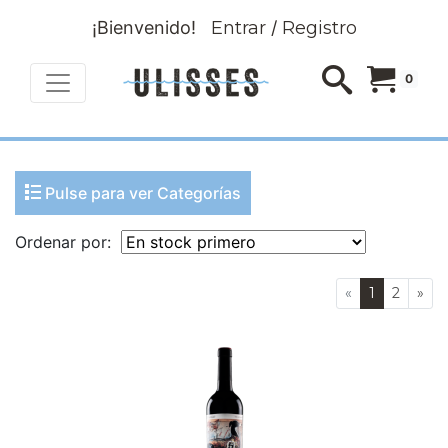
¡Bienvenido!
Entrar
/
Registro
0
Pulse para ver Categorías
Ordenar por:
«
1
2
»