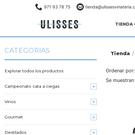
971 93 78 75
tienda@ulissesvinateria.
TIENDA 
CATEGORIAS
Tienda
Ordenar po
Explorar todos los productos
Se muestran
Campeonato cata a ciegas
Vinos
Gourmet
Destilados