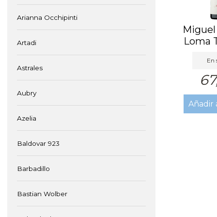
Arianna Occhipinti
Miguel
Loma T
Artadi
En 
Astrales
67
Aubry
Añadir 
Azelia
Baldovar 923
Barbadillo
Bastian Wolber