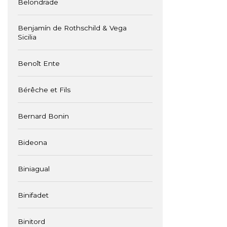
Belondrade
Benjamín de Rothschild & Vega
Sicilia
Benoît Ente
Bérêche et Fils
Bernard Bonin
Bideona
Biniagual
Binifadet
Binitord