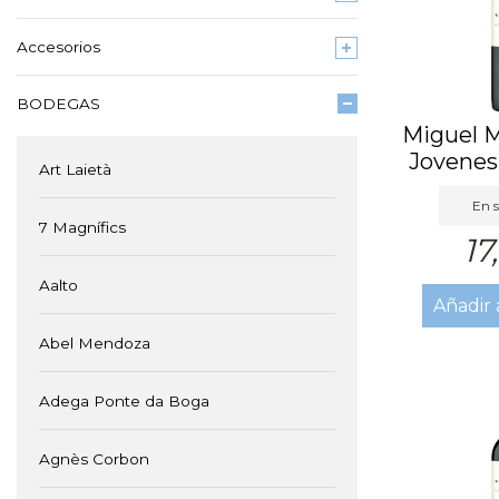
Accesorios
BODEGAS
Miguel M
Jovenes
Art Laietà
En s
7 Magnífics
17
Aalto
Añadir 
Abel Mendoza
Adega Ponte da Boga
Agnès Corbon