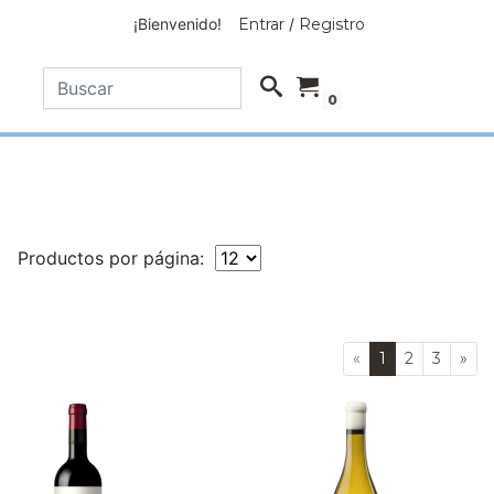
¡Bienvenido!
Entrar
/
Registro
0
Productos por página:
«
1
2
3
»