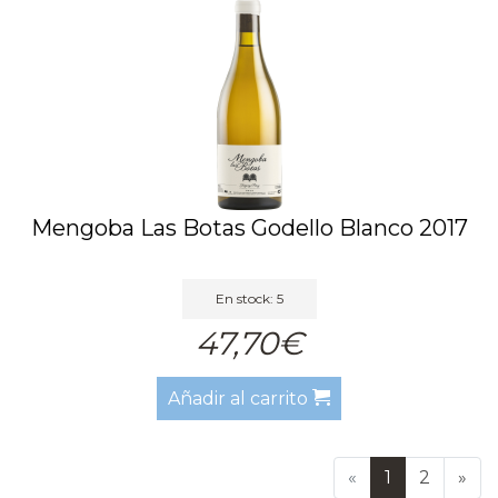
Mengoba Las Botas Godello Blanco 2017
En stock: 5
47,70€
Añadir al carrito
«
1
2
»