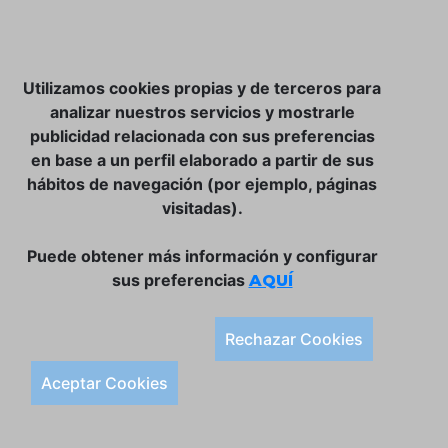
NOSOTROS
Utilizamos cookies propias y de terceros para
CLUB VINATER
analizar nuestros servicios y mostrarle
publicidad relacionada con sus preferencias
CONTACTO
en base a un perfil elaborado a partir de sus
TIENDA ONLINE:
hábitos de navegación (por ejemplo, páginas
visitadas).
DÓNDE ESTAMOS
ULISSES BAR, S.L.
Puede obtener más información y configurar
Plaça de la Llibertat, 22, 07760 Ciutadella
sus preferencias
AQUÍ
Tlf. 971 93 78 75
SÍGUENOS:
Rechazar Cookies
Condiciones Generales de Compra
Aceptar Cookies
Política de Privacidad y Aviso Legal
Política de Cookies