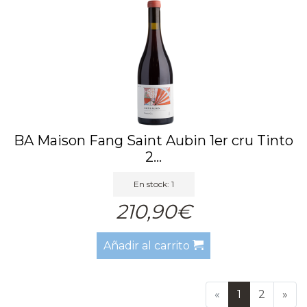
BA Maison Fang Saint Aubin 1er cru Tinto
2...
En stock: 1
210,90€
Añadir al carrito
«
1
2
»