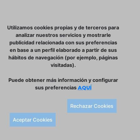
NOSOTROS
Utilizamos cookies propias y de terceros para
CLUB VINATER
analizar nuestros servicios y mostrarle
publicidad relacionada con sus preferencias
CONTACTO
en base a un perfil elaborado a partir de sus
TIENDA ONLINE:
hábitos de navegación (por ejemplo, páginas
visitadas).
DÓNDE ESTAMOS
ULISSES BAR, S.L.
Puede obtener más información y configurar
Plaça de la Llibertat, 22, 07760 Ciutadella
sus preferencias
AQUÍ
Tlf. 971 93 78 75
SÍGUENOS:
Rechazar Cookies
Condiciones Generales de Compra
Aceptar Cookies
Política de Privacidad y Aviso Legal
Política de Cookies