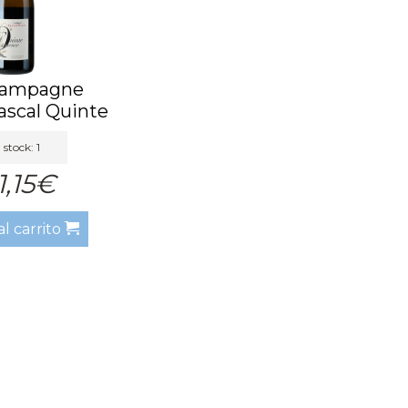
hampagne
ascal Quinte
ence ...
 stock: 1
1,15€
al carrito