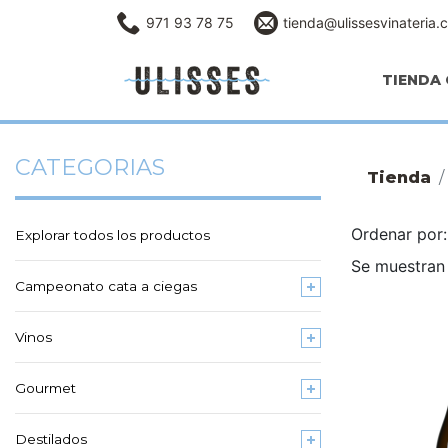
971 93 78 75
tienda@ulissesvinateria.
TIENDA 
CATEGORIAS
Tienda
Ordenar po
Explorar todos los productos
Se muestran 
Campeonato cata a ciegas
Vinos
Gourmet
Destilados