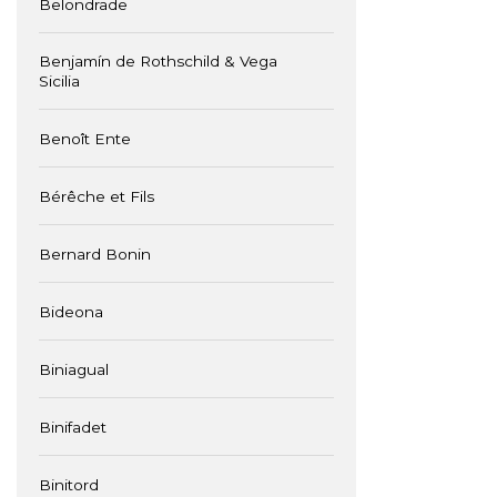
Belondrade
Benjamín de Rothschild & Vega
Sicilia
Benoît Ente
Bérêche et Fils
Bernard Bonin
Bideona
Biniagual
Binifadet
Binitord