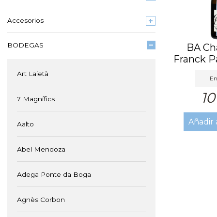
Accesorios
BODEGAS
BA C
Franck P
Ess
Art Laietà
En
10
7 Magnífics
Añadir 
Aalto
Abel Mendoza
Adega Ponte da Boga
Agnès Corbon