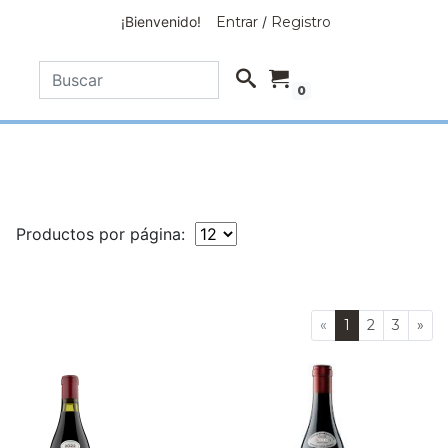
¡Bienvenido!
Entrar
/
Registro
0
Productos por página:
«
1
2
3
»