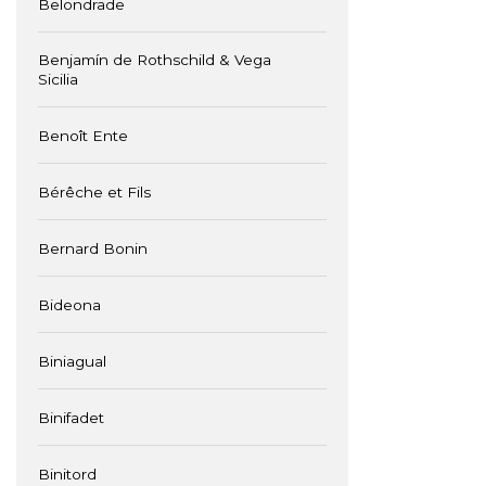
Belondrade
Benjamín de Rothschild & Vega
Sicilia
Benoît Ente
Bérêche et Fils
Bernard Bonin
Bideona
Biniagual
Binifadet
Binitord