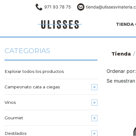
971 93 78 75
tienda@ulissesvinateria.
TIENDA 
CATEGORIAS
Tienda
Ordenar po
Explorar todos los productos
Se muestran
Campeonato cata a ciegas
Vinos
Gourmet
Destilados