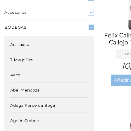
Accesorios
BODEGAS
Felix Cal
Callejo
Art Laietà
En 
7 Magnífics
10
Aalto
Añadir 
Abel Mendoza
Adega Ponte da Boga
Agnès Corbon