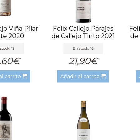
ejo Viña Pilar
Felix Callejo Parajes
Fel
ete 2020
de Callejo Tinto 2021
de 
stock: 19
En stock: 16
,60€
21,90€
al carrito
Añadir al carrito