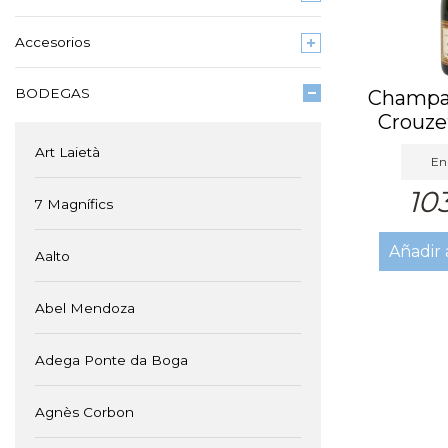
Accesorios
BODEGAS
Champag
Crouze
Bla
Art Laietà
En 
10
7 Magnífics
Añadir 
Aalto
Abel Mendoza
Adega Ponte da Boga
Agnès Corbon