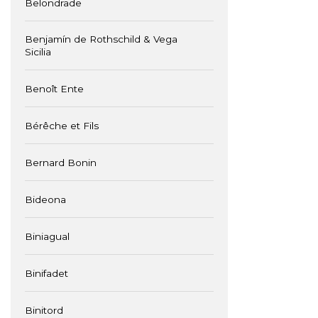
Belondrade
Benjamín de Rothschild & Vega
Sicilia
Benoît Ente
Bérêche et Fils
Bernard Bonin
Bideona
Biniagual
Binifadet
Binitord