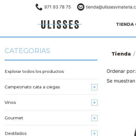
971 93 78 75
tienda@ulissesvinateria.
TIENDA 
CATEGORIAS
Tienda
Ordenar po
Explorar todos los productos
Se muestran 
Campeonato cata a ciegas
Vinos
Gourmet
Destilados