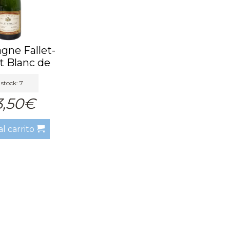
ne Fallet-
t Blanc de
ncs E...
stock: 7
3,50€
al carrito