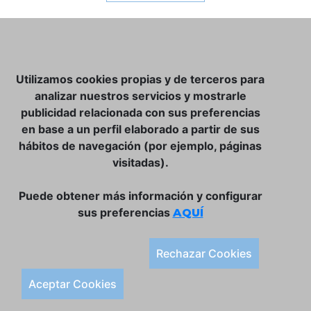
NOSOTROS
Utilizamos cookies propias y de terceros para
CLUB VINATER
analizar nuestros servicios y mostrarle
publicidad relacionada con sus preferencias
CONTACTO
en base a un perfil elaborado a partir de sus
TIENDA ONLINE:
hábitos de navegación (por ejemplo, páginas
visitadas).
DÓNDE ESTAMOS
ULISSES BAR, S.L.
Puede obtener más información y configurar
Plaça de la Llibertat, 22, 07760 Ciutadella
sus preferencias
AQUÍ
Tlf. 971 93 78 75
SÍGUENOS:
Rechazar Cookies
Condiciones Generales de Compra
Aceptar Cookies
Política de Privacidad y Aviso Legal