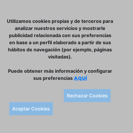
NOSOTROS
Utilizamos cookies propias y de terceros para
CLUB VINATER
analizar nuestros servicios y mostrarle
publicidad relacionada con sus preferencias
CONTACTO
en base a un perfil elaborado a partir de sus
TIENDA ONLINE:
hábitos de navegación (por ejemplo, páginas
visitadas).
DÓNDE ESTAMOS
ULISSES BAR, S.L.
Puede obtener más información y configurar
Plaça de la Llibertat, 22, 07760 Ciutadella
sus preferencias
AQUÍ
Tlf. 971 93 78 75
SÍGUENOS:
Rechazar Cookies
Condiciones Generales de Compra
Aceptar Cookies
Política de Privacidad y Aviso Legal
Política de Cookies