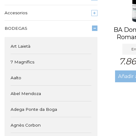
Accesorios
BODEGAS
BA Dom
Roman
Grand
Art Laietà
En
7.8
7 Magnífics
Añadir 
Aalto
Abel Mendoza
Adega Ponte da Boga
Agnès Corbon