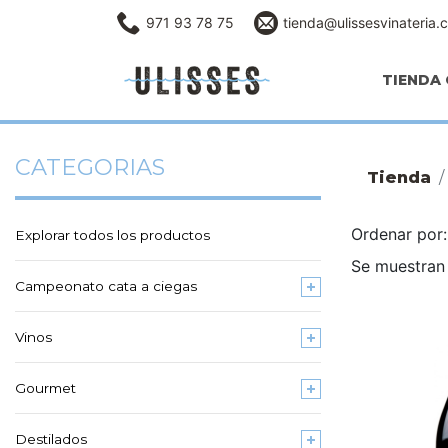
971 93 78 75
tienda@ulissesvinateria.
TIENDA 
CATEGORIAS
Tienda
Ordenar po
Explorar todos los productos
Se muestran 
Campeonato cata a ciegas
Vinos
Gourmet
Destilados