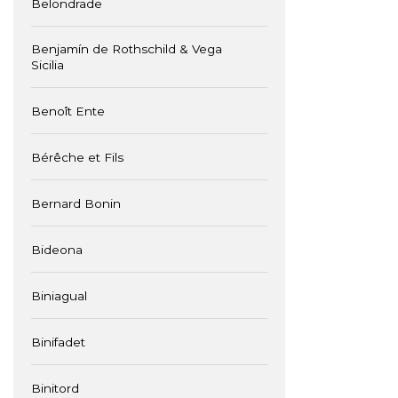
Belondrade
Benjamín de Rothschild & Vega
Sicilia
Benoît Ente
Bérêche et Fils
Bernard Bonin
Bideona
Biniagual
Binifadet
Binitord