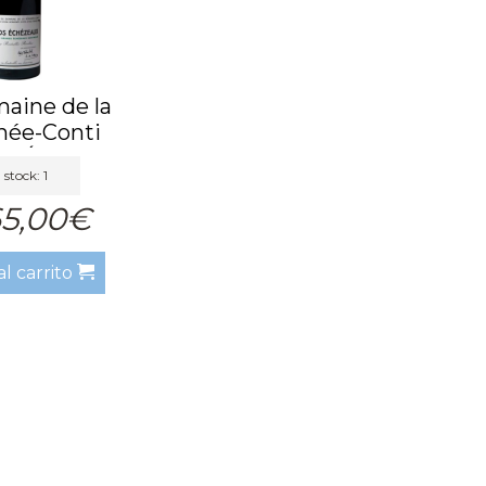
aine de la
ée-Conti
s Éché...
 stock: 1
65,00€
al carrito