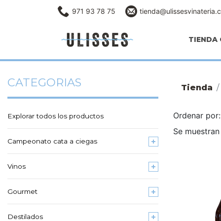
971 93 78 75
tienda@ulissesvinateria.
TIENDA 
CATEGORIAS
Tienda
Ordenar po
Explorar todos los productos
Se muestran 
Campeonato cata a ciegas
Vinos
Gourmet
Destilados