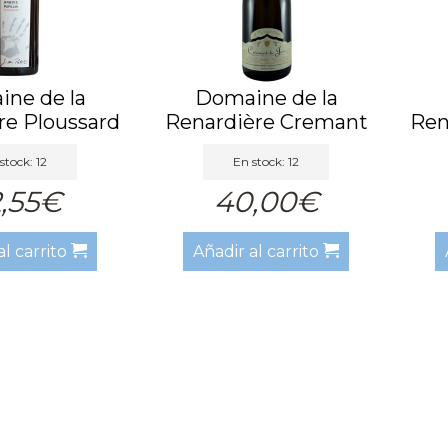
ne de la
Domaine de la
re Ploussard
Renardière Cremant
Ren
2023
Du Jura
stock: 12
En stock: 12
,55€
40,00€
al carrito
Añadir al carrito