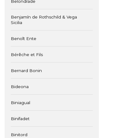
Belondrade
Benjamín de Rothschild & Vega
Sicilia
Benoît Ente
Bérêche et Fils
Bernard Bonin
Bideona
Biniagual
Binifadet
Binitord