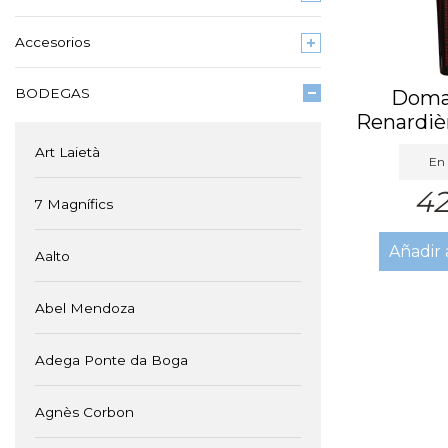
Accesorios
BODEGAS
Domai
Renardiè
Art Laietà
En 
42
7 Magnífics
Añadir 
Aalto
Abel Mendoza
Adega Ponte da Boga
Agnès Corbon