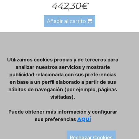
442,30€
Añadir al carrito
NOSOTROS
Utilizamos cookies propias y de terceros para
CLUB VINATER
analizar nuestros servicios y mostrarle
publicidad relacionada con sus preferencias
CONTACTO
en base a un perfil elaborado a partir de sus
TIENDA ONLINE:
hábitos de navegación (por ejemplo, páginas
visitadas).
DÓNDE ESTAMOS
ULISSES BAR, S.L.
Puede obtener más información y configurar
Plaça de la Llibertat, 22, 07760 Ciutadella
sus preferencias
AQUÍ
Tlf. 971 93 78 75
SÍGUENOS:
Rechazar Cookies