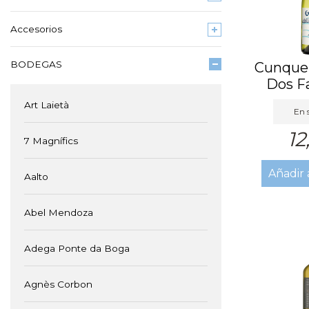
Accesorios
BODEGAS
Cunque
Dos F
Art Laietà
En 
12
7 Magnífics
Añadir 
Aalto
Abel Mendoza
Adega Ponte da Boga
Agnès Corbon