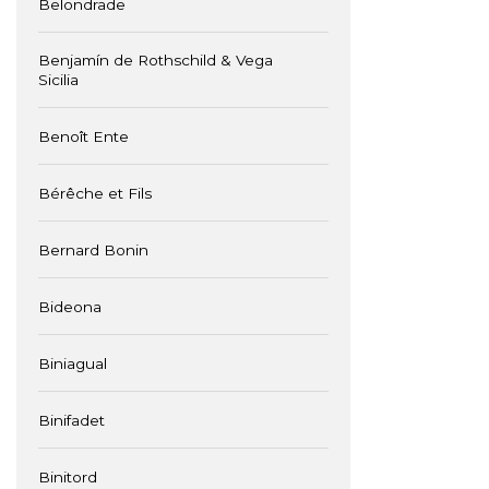
Belondrade
Benjamín de Rothschild & Vega
Sicilia
Benoît Ente
Bérêche et Fils
Bernard Bonin
Bideona
Biniagual
Binifadet
Binitord