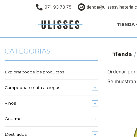
971 93 78 75
tienda@ulissesvinateria.
TIENDA 
CATEGORIAS
Tienda
Ordenar po
Explorar todos los productos
Se muestran 
Campeonato cata a ciegas
Vinos
Gourmet
Destilados