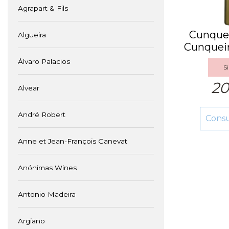
Agrapart & Fils
Cunquei
Algueira
Cunqueir
Álvaro Palacios
Si
20
Alvear
André Robert
Cons
Anne et Jean-François Ganevat
Anónimas Wines
Antonio Madeira
Argiano