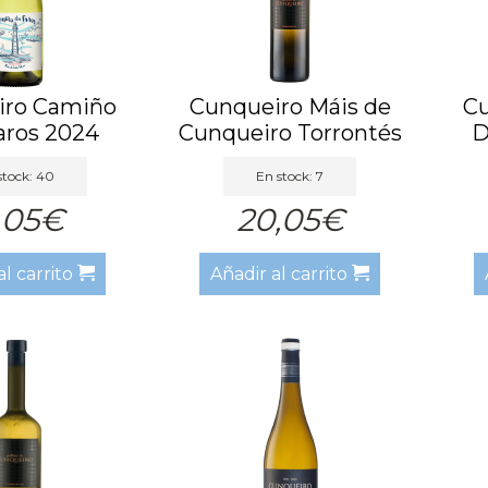
iro Camiño
Cunqueiro Máis de
C
aros 2024
Cunqueiro Torrontés
D
2022
stock: 40
En stock: 7
,05€
20,05€
al carrito
Añadir al carrito