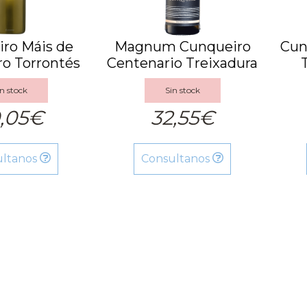
ro Máis de
Magnum Cunqueiro
Cun
o Torrontés
Centenario Treixadura
2023
2023
n stock
Sin stock
,05€
32,55€
ultanos
Consultanos