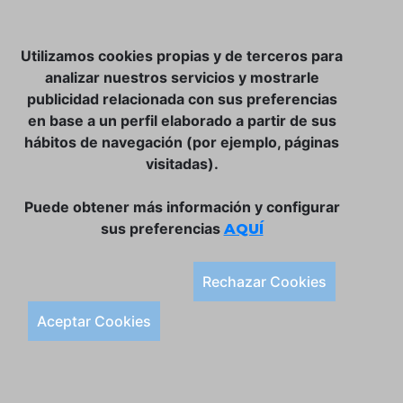
NOSOTROS
Utilizamos cookies propias y de terceros para
CLUB VINATER
analizar nuestros servicios y mostrarle
publicidad relacionada con sus preferencias
CONTACTO
en base a un perfil elaborado a partir de sus
TIENDA ONLINE:
hábitos de navegación (por ejemplo, páginas
visitadas).
DÓNDE ESTAMOS
ULISSES BAR, S.L.
Puede obtener más información y configurar
Plaça de la Llibertat, 22, 07760 Ciutadella
sus preferencias
AQUÍ
Tlf. 971 93 78 75
SÍGUENOS:
Rechazar Cookies
Condiciones Generales de Compra
Aceptar Cookies
Política de Privacidad y Aviso Legal
Política de Cookies