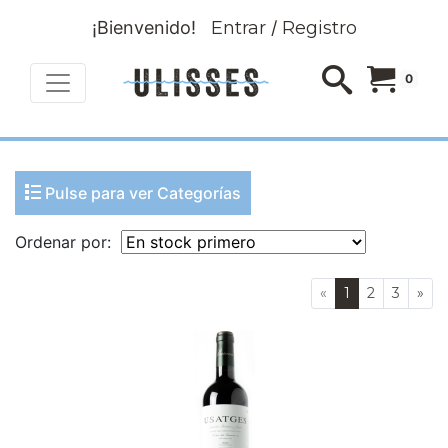
¡Bienvenido!
Entrar
/
Registro
0
Pulse para ver Categorías
Ordenar por:
«
1
2
3
»