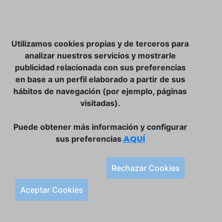
NOSOTROS
Utilizamos cookies propias y de terceros para
CLUB VINATER
analizar nuestros servicios y mostrarle
publicidad relacionada con sus preferencias
CONTACTO
en base a un perfil elaborado a partir de sus
TIENDA ONLINE:
hábitos de navegación (por ejemplo, páginas
visitadas).
DÓNDE ESTAMOS
ULISSES BAR, S.L.
Puede obtener más información y configurar
Plaça de la Llibertat, 22, 07760 Ciutadella
sus preferencias
AQUÍ
Tlf. 971 93 78 75
SÍGUENOS:
Rechazar Cookies
Condiciones Generales de Compra
Aceptar Cookies
Política de Privacidad y Aviso Legal
Política de Cookies