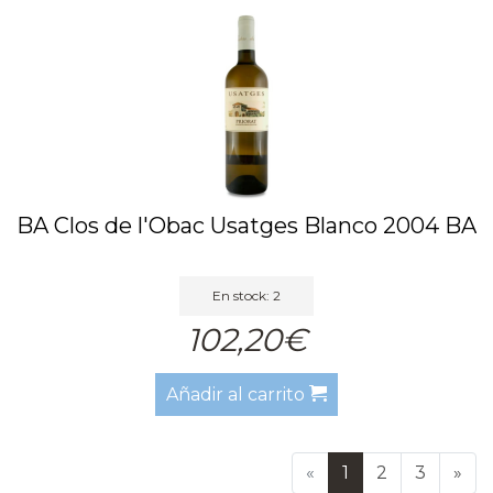
BA Clos de l'Obac Usatges Blanco 2004 BA
En stock: 2
102,20€
Añadir al carrito
«
1
2
3
»