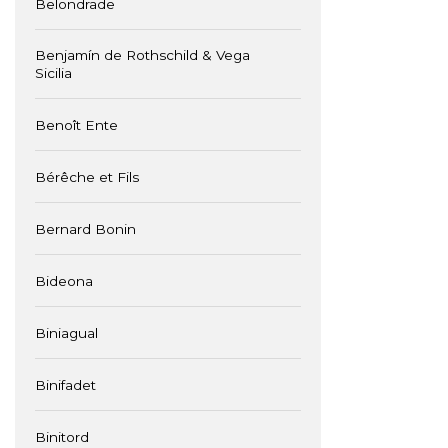
Belondrade
Benjamín de Rothschild & Vega
Sicilia
Benoît Ente
Bérêche et Fils
Bernard Bonin
Bideona
Biniagual
Binifadet
Binitord