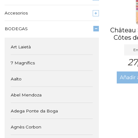
Accesorios
BODEGAS
Château 
Côtes d
R
Art Laietà
En
27
7 Magnífics
Añadir 
Aalto
Abel Mendoza
Adega Ponte da Boga
Agnès Corbon