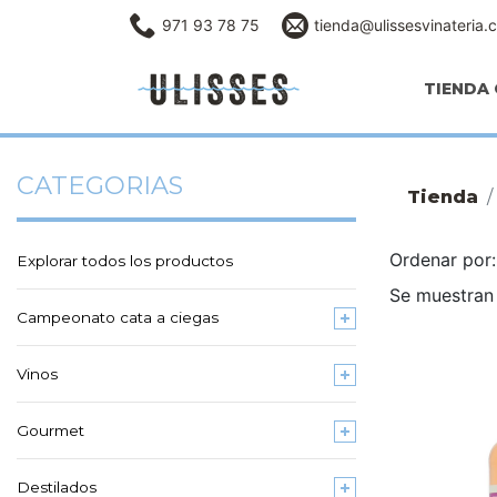
971 93 78 75
tienda@ulissesvinateria.
TIENDA 
CATEGORIAS
Tienda
Ordenar po
Explorar todos los productos
Se muestran 
Campeonato cata a ciegas
Vinos
Gourmet
Destilados