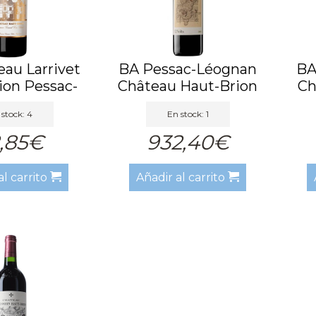
au Larrivet
BA Pessac-Léognan
BA
ion Pessac-
Château Haut-Brion
Ch
éog...
Tinto...
stock: 4
En stock: 1
,85€
932,40€
al carrito
Añadir al carrito