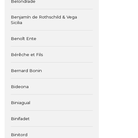
Belondrade
Benjamín de Rothschild & Vega
Sicilia
Benoît Ente
Bérêche et Fils
Bernard Bonin
Bideona
Biniagual
Binifadet
Binitord