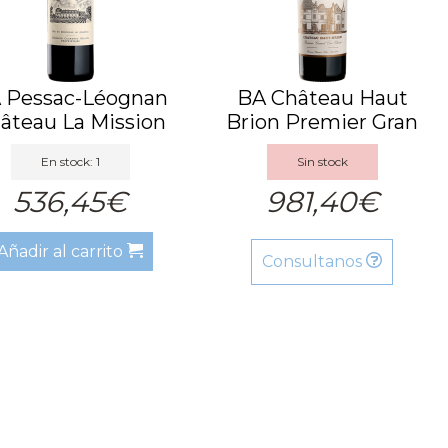
 Pessac-Léognan
BA Château Haut
âteau La Mission
Brion Premier Gran
Haut-...
Cru Cla...
En stock: 1
Sin stock
536,45€
981,40€
Añadir al carrito
Consultanos