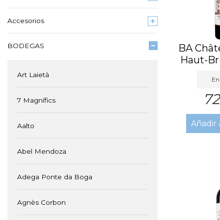
Accesorios
BODEGAS
BA Châte
Haut-Br
L
Art Laietà
En 
72
7 Magnífics
Añadir 
Aalto
Abel Mendoza
Adega Ponte da Boga
Agnès Corbon