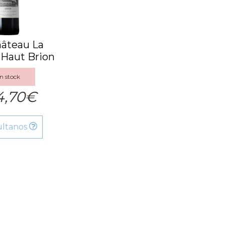
âteau La
 Haut Brion
 Cru ...
n stock
4,70€
ultanos