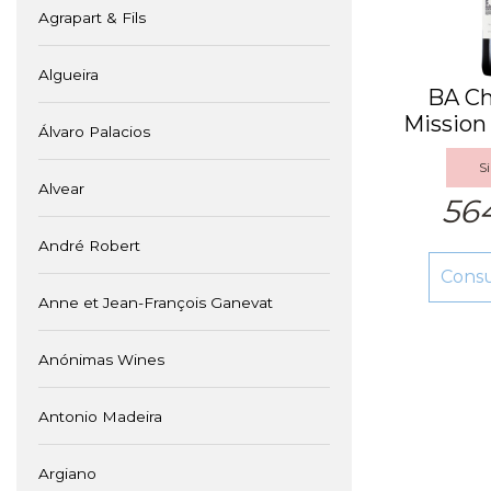
Agrapart & Fils
Algueira
BA Ch
Mission
Álvaro Palacios
Gran
Si
Alvear
56
André Robert
Cons
Anne et Jean-François Ganevat
Anónimas Wines
Antonio Madeira
Argiano