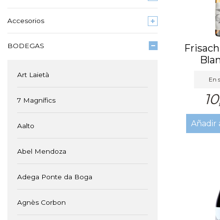
Accesorios
BODEGAS
Frisach
Bla
Art Laietà
En s
10
7 Magnífics
Añadir 
Aalto
Abel Mendoza
Adega Ponte da Boga
Agnès Corbon