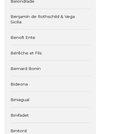
Belondrade
Benjamín de Rothschild & Vega
Sicilia
Benoît Ente
Bérêche et Fils
Bernard Bonin
Bideona
Biniagual
Binifadet
Binitord