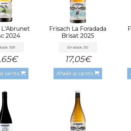
 L'Abrunet
Frisach La Foradada
F
nc 2024
Brisat 2025
tock: 109
En stock: 30
,65€
17,05€
al carrito
Añadir al carrito