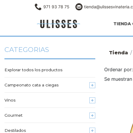
971 93 78 75
tienda@ulissesvinateria.
TIENDA 
CATEGORIAS
Tienda
Ordenar po
Explorar todos los productos
Se muestran 
Campeonato cata a ciegas
Vinos
Gourmet
Destilados