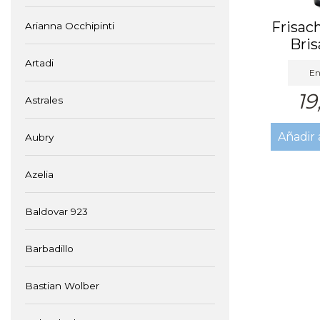
Frisac
Arianna Occhipinti
Bris
Artadi
En
19
Astrales
Añadir 
Aubry
Azelia
Baldovar 923
Barbadillo
Bastian Wolber