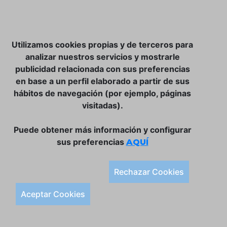
NOSOTROS
Utilizamos cookies propias y de terceros para
CLUB VINATER
analizar nuestros servicios y mostrarle
publicidad relacionada con sus preferencias
CONTACTO
en base a un perfil elaborado a partir de sus
TIENDA ONLINE:
hábitos de navegación (por ejemplo, páginas
visitadas).
DÓNDE ESTAMOS
ULISSES BAR, S.L.
Puede obtener más información y configurar
Plaça de la Llibertat, 22, 07760 Ciutadella
sus preferencias
AQUÍ
Tlf. 971 93 78 75
SÍGUENOS:
Rechazar Cookies
Condiciones Generales de Compra
Aceptar Cookies
Política de Privacidad y Aviso Legal
Política de Cookies