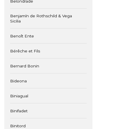
Belondrade
Benjamín de Rothschild & Vega
Sicilia
Benoît Ente
Bérêche et Fils
Bernard Bonin
Bideona
Biniagual
Binifadet
Binitord