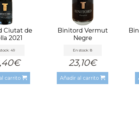
d Ciutat de
Binitord Vermut
Bin
lla 2021
Negre
stock: 49
En stock: 8
,40€
23,10€
al carrito
Añadir al carrito