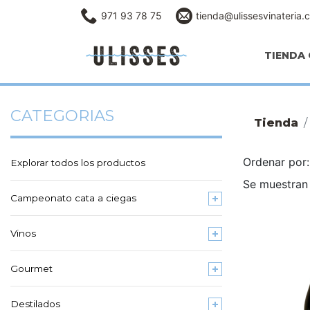
971 93 78 75
tienda@ulissesvinateria.
TIENDA 
CATEGORIAS
Tienda
Ordenar po
Explorar todos los productos
Se muestran 
Campeonato cata a ciegas
Vinos
Gourmet
Destilados