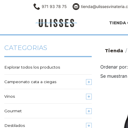
971 93 78 75
tienda@ulissesvinateria.
TIENDA 
CATEGORIAS
Tienda
Ordenar po
Explorar todos los productos
Se muestran 
Campeonato cata a ciegas
Vinos
Gourmet
Destilados