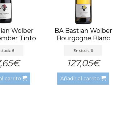
ian Wolber
BA Bastian Wolber
omber Tinto
Bourgogne Blanc
23 BA
Côte d'O...
stock: 6
En stock: 6
7,65€
127,05€
al carrito
Añadir al carrito