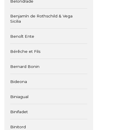
Belondrade
Benjamín de Rothschild & Vega
Sicilia
Benoît Ente
Bérêche et Fils
Bernard Bonin
Bideona
Biniagual
Binifadet
Binitord