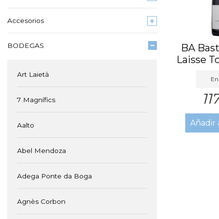
Accesorios
BODEGAS
BA Bast
Laisse T
20
Art Laietà
En 
11
7 Magnífics
Añadir 
Aalto
Abel Mendoza
Adega Ponte da Boga
Agnès Corbon