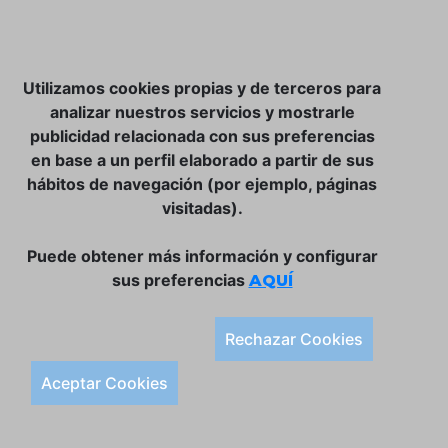
NOSOTROS
Utilizamos cookies propias y de terceros para
CLUB VINATER
analizar nuestros servicios y mostrarle
publicidad relacionada con sus preferencias
CONTACTO
en base a un perfil elaborado a partir de sus
TIENDA ONLINE:
hábitos de navegación (por ejemplo, páginas
visitadas).
DÓNDE ESTAMOS
ULISSES BAR, S.L.
Puede obtener más información y configurar
Plaça de la Llibertat, 22, 07760 Ciutadella
sus preferencias
AQUÍ
Tlf. 971 93 78 75
SÍGUENOS:
Rechazar Cookies
Condiciones Generales de Compra
Aceptar Cookies
Política de Privacidad y Aviso Legal
Política de Cookies