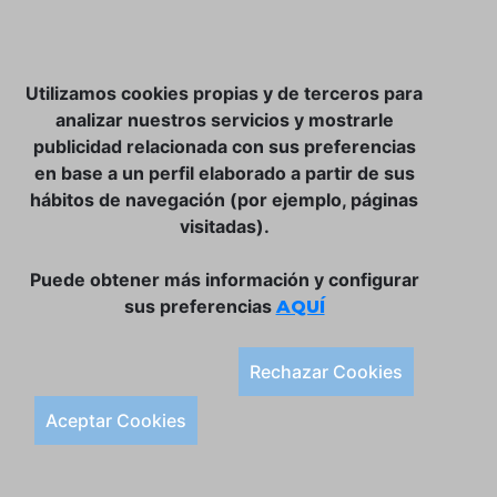
NOSOTROS
Utilizamos cookies propias y de terceros para
CLUB VINATER
analizar nuestros servicios y mostrarle
publicidad relacionada con sus preferencias
CONTACTO
en base a un perfil elaborado a partir de sus
TIENDA ONLINE:
hábitos de navegación (por ejemplo, páginas
visitadas).
DÓNDE ESTAMOS
ULISSES BAR, S.L.
Puede obtener más información y configurar
Plaça de la Llibertat, 22, 07760 Ciutadella
sus preferencias
AQUÍ
Tlf. 971 93 78 75
SÍGUENOS:
Rechazar Cookies
Condiciones Generales de Compra
Aceptar Cookies
Política de Privacidad y Aviso Legal
Política de Cookies