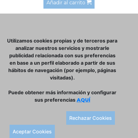
Añadir al carrito
NOSOTROS
Utilizamos cookies propias y de terceros para
CLUB VINATER
analizar nuestros servicios y mostrarle
publicidad relacionada con sus preferencias
CONTACTO
en base a un perfil elaborado a partir de sus
TIENDA ONLINE:
hábitos de navegación (por ejemplo, páginas
visitadas).
DÓNDE ESTAMOS
ULISSES BAR, S.L.
Puede obtener más información y configurar
Plaça de la Llibertat, 22, 07760 Ciutadella
sus preferencias
AQUÍ
Tlf. 971 93 78 75
SÍGUENOS:
Rechazar Cookies
Condiciones Generales de Compra
Aceptar Cookies