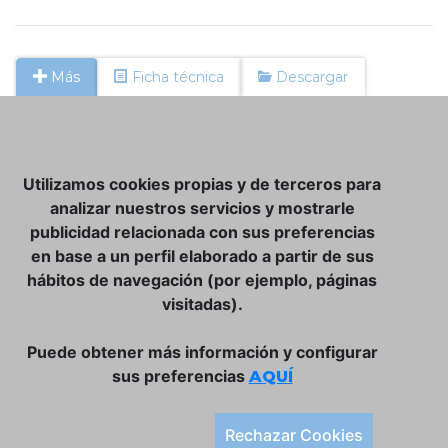
Más
Ficha técnica
Descargar
NOSOTROS
Utilizamos cookies propias y de terceros para
CLUB VINATER
analizar nuestros servicios y mostrarle
publicidad relacionada con sus preferencias
CONTACTO
en base a un perfil elaborado a partir de sus
TIENDA ONLINE:
hábitos de navegación (por ejemplo, páginas
visitadas).
DÓNDE ESTAMOS
ULISSES BAR, S.L.
Puede obtener más información y configurar
Plaça de la Llibertat, 22, 07760 Ciutadella
sus preferencias
AQUÍ
Tlf. 971 93 78 75
SÍGUENOS:
Rechazar Cookies