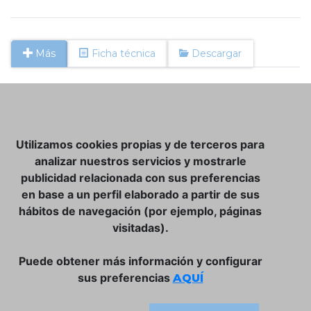
Más
Ficha técnica
Descargar
NOSOTROS
Utilizamos cookies propias y de terceros para
CLUB VINATER
analizar nuestros servicios y mostrarle
publicidad relacionada con sus preferencias
CONTACTO
en base a un perfil elaborado a partir de sus
TIENDA ONLINE:
hábitos de navegación (por ejemplo, páginas
visitadas).
DÓNDE ESTAMOS
ULISSES BAR, S.L.
Puede obtener más información y configurar
Plaça de la Llibertat, 22, 07760 Ciutadella
sus preferencias
AQUÍ
Tlf. 971 93 78 75
SÍGUENOS: