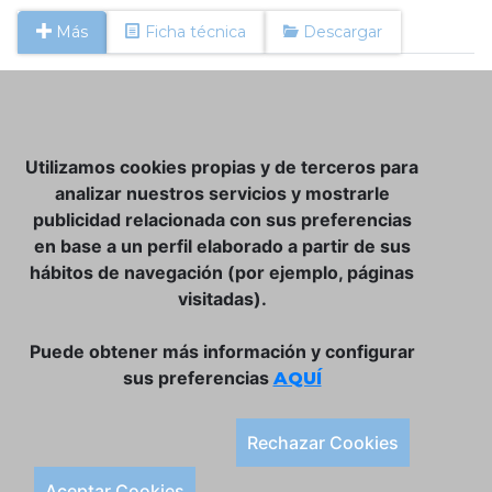
Más
Ficha técnica
Descargar
NOSOTROS
Utilizamos cookies propias y de terceros para
CLUB VINATER
analizar nuestros servicios y mostrarle
publicidad relacionada con sus preferencias
CONTACTO
en base a un perfil elaborado a partir de sus
TIENDA ONLINE:
hábitos de navegación (por ejemplo, páginas
visitadas).
DÓNDE ESTAMOS
ULISSES BAR, S.L.
Puede obtener más información y configurar
Plaça de la Llibertat, 22, 07760 Ciutadella
sus preferencias
AQUÍ
Tlf. 971 93 78 75
SÍGUENOS:
Rechazar Cookies
Condiciones Generales de Compra
Aceptar Cookies