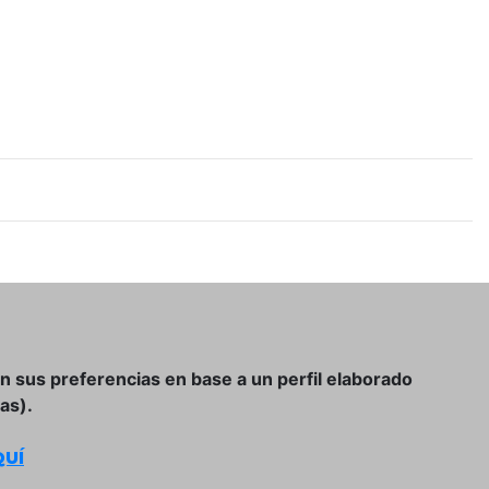
on sus preferencias en base a un perfil elaborado
as).
UÍ
Condiciones Generales de Compra