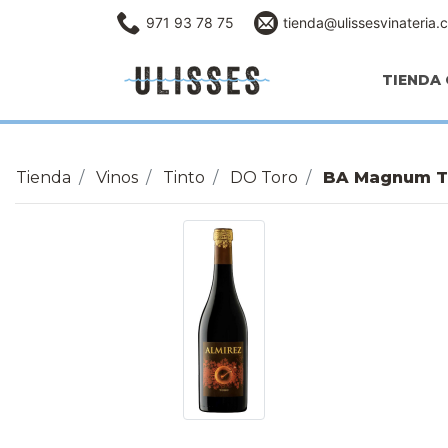
971 93 78 75
tienda@ulissesvinateria.
TIENDA 
Tienda
Vinos
Tinto
DO Toro
BA Magnum Te