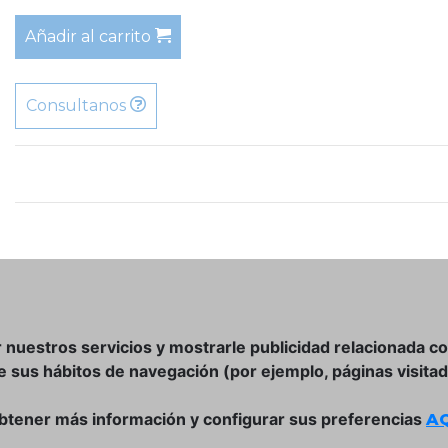
Añadir al carrito
Consultanos
r nuestros servicios y mostrarle publicidad relacionada c
de sus hábitos de navegación (por ejemplo, páginas visitad
btener más información y configurar sus preferencias
AQ
DÓNDE ESTAMOS