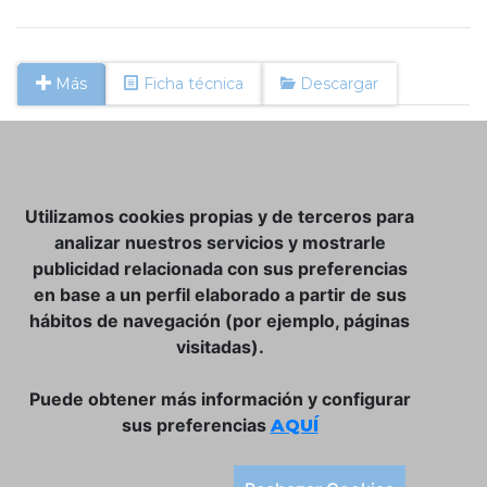
Más
Ficha técnica
Descargar
NOSOTROS
Utilizamos cookies propias y de terceros para
CLUB VINATER
analizar nuestros servicios y mostrarle
publicidad relacionada con sus preferencias
CONTACTO
en base a un perfil elaborado a partir de sus
TIENDA ONLINE:
hábitos de navegación (por ejemplo, páginas
visitadas).
DÓNDE ESTAMOS
ULISSES BAR, S.L.
Puede obtener más información y configurar
Plaça de la Llibertat, 22, 07760 Ciutadella
sus preferencias
AQUÍ
Tlf. 971 93 78 75
SÍGUENOS: