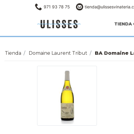
971 93 78 75
tienda@ulissesvinateria.
TIENDA 
Tienda
Domaine Laurent Tribut
BA Domaine Lau