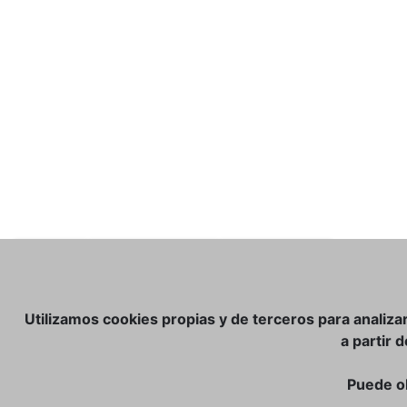
Más
Ficha técnica
Descargar
Utilizamos cookies propias y de terceros para analiza
a partir 
Puede o
TIENDA ONLINE:
NOSOTROS