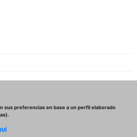
on sus preferencias en base a un perfil elaborado
as).
UÍ
Condiciones Generales de Compra