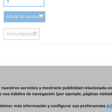
Añadir al carrito
Consultanos
r nuestros servicios y mostrarle publicidad relacionada c
de sus hábitos de navegación (por ejemplo, páginas visitad
btener más información y configurar sus preferencias
AQ
DÓNDE ESTAMOS