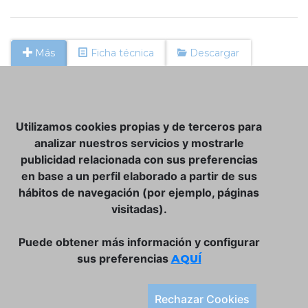
Más
Ficha técnica
Descargar
NOSOTROS
Utilizamos cookies propias y de terceros para
CLUB VINATER
analizar nuestros servicios y mostrarle
publicidad relacionada con sus preferencias
CONTACTO
en base a un perfil elaborado a partir de sus
TIENDA ONLINE:
hábitos de navegación (por ejemplo, páginas
visitadas).
DÓNDE ESTAMOS
ULISSES BAR, S.L.
Puede obtener más información y configurar
Plaça de la Llibertat, 22, 07760 Ciutadella
sus preferencias
AQUÍ
Tlf. 971 93 78 75
SÍGUENOS:
Rechazar Cookies